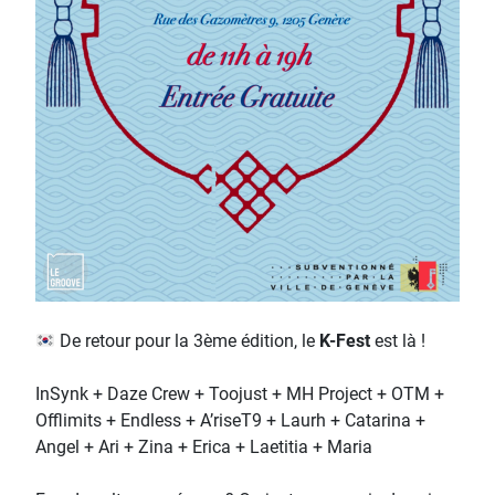
De retour pour la 3ème édition, le
K-Fest
est là !
InSynk + Daze Crew + Toojust + MH Project + OTM +
Offlimits + Endless + A’riseT9 + Laurh + Catarina +
Angel + Ari + Zina + Erica + Laetitia + Maria