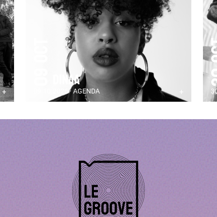
09 Oct
30
Dinaa
+
09.10.2026 · AGENDA
+
3