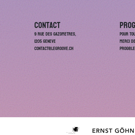
Contact
Prog
9 rue des Gazometres,
Pour to
1205 Geneve
merci d
contact@legroove.ch
prog@le