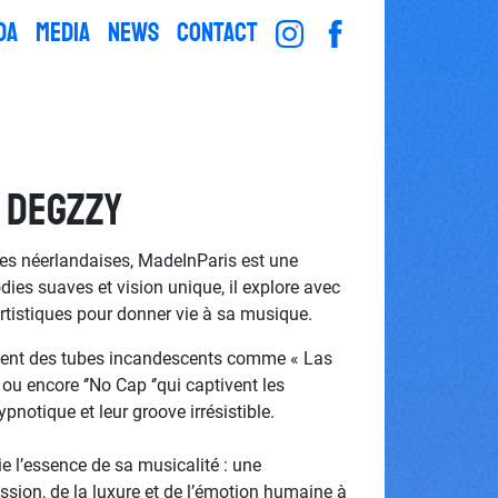
DA
MEDIA
NEWS
CONTACT
 Degzzy
lles néerlandaises, MadeInParis est une
odies suaves et vision unique, il explore avec
artistiques pour donner vie à sa musique.
vent des tubes incandescents comme « Las
ou encore ‘’No Cap ‘’qui captivent les
pnotique et leur groove irrésistible.
e l’essence de sa musicalité : une
ssion, de la luxure et de l’émotion humaine à