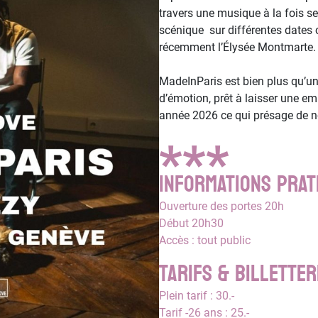
travers une musique à la fois s
scénique sur différentes dates
récemment l’Élysée Montmarte.
MadeInParis est bien plus qu’un 
d’émotion, prêt à laisser une e
année 2026 ce qui présage de no
***
INFORMATIONS PRAT
Ouverture des portes 20h
Début 20h30
Accès : tout public
Tarifs & Billetter
Plein tarif : 30.-
Tarif -26 ans : 25.-