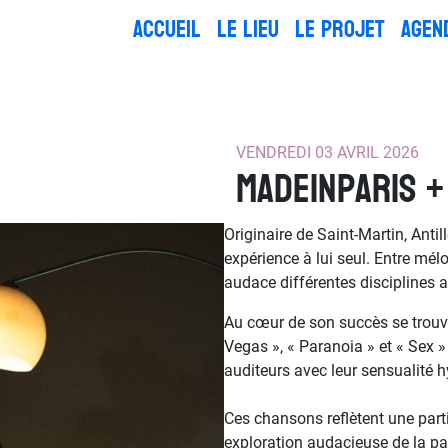
ACCUEIL
LE LIEU
LE PROJET
AGEN
VENDREDI 03 AVRIL 2026
MadeInParis +
Originaire de Saint-Martin, Anti
expérience à lui seul. Entre mél
audace différentes disciplines 
Au cœur de son succès se trou
Vegas », « Paranoia » et « Sex » 
auditeurs avec leur sensualité hy
Ces chansons reflètent une parti
exploration audacieuse de la pa