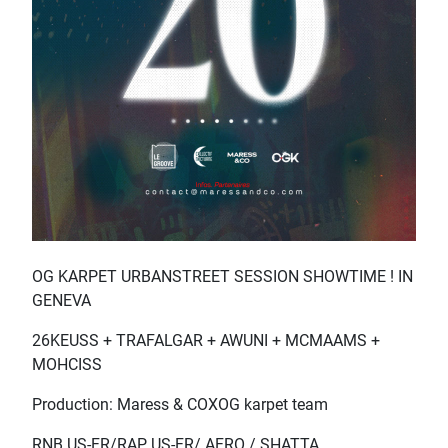
OG KARPET URBANSTREET SESSION SHOWTIME ! IN
GENEVA
26KEUSS + TRAFALGAR + AWUNI + MCMAAMS +
MOHCISS
Production: Maress & COXOG karpet team
RNB US-FR/RAP US-FR/ AFRO / SHATTA